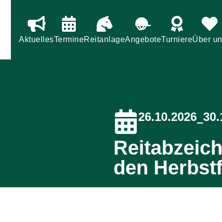
Menü
Aktuelles
Termine
Reitanlage
Angebote
Turniere
Über u
26.10.2026
30.
–
Reitabzeic
den Herbstf