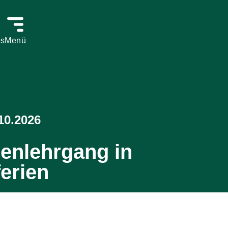
ns
Menü
10.2026
henlehrgang in
erien